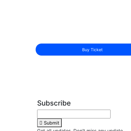
Buy Ticket
Subscribe
Submit
Get all updates, Don’t miss any update.