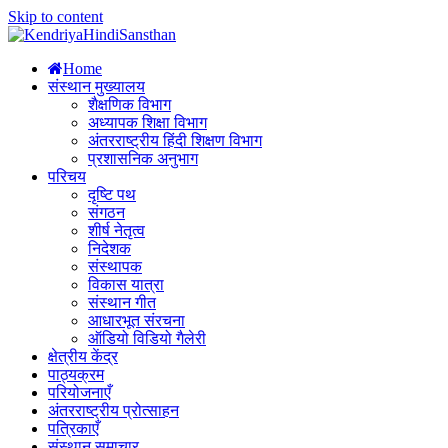
Skip to content
Home
संस्थान मुख्यालय
शैक्षणिक विभाग
अध्यापक शिक्षा विभाग
अंतरराष्ट्रीय हिंदी शिक्षण विभाग
प्रशासनिक अनुभाग
परिचय
दृष्टि पथ
संगठन
शीर्ष नेतृत्व
निदेशक
संस्थापक
विकास यात्रा
संस्थान गीत
आधारभूत संरचना
ऑडियो विडियो गैलेरी
क्षेत्रीय केंद्र
पाठ्यक्रम
परियोजनाएँ
अंतरराष्ट्रीय प्रोत्साहन
पत्रिकाएँ
संस्थान समाचार